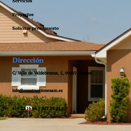
Servicios
Proyectos
Solicitar presupuesto
Dirección
C/ Valle de Valdebezana, 5, 09007, Burgos
info@construccionesam.es
619 42 16 56 // 947 29 43 02