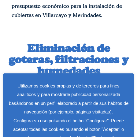
presupuesto económico para la instalación de
cubiertas en Villarcayo y Merindades.
Eliminación de
goteras, filtraciones y
humedades
Utilizamos cookies propias y de terceros para fines
analíticos y para mostrarle publicidad personalizada
Las goteras, filtraciones y humedades son
basándonos en un perfil elaborado a partir de sus hábitos de
problemas que pueden generan daños graves
navegación (por ejemplo, páginas visitadas).
en tu propiedad. Por eso nuestra empresa es
Configura su uso pulsando el botón "Configurar". Puede
experta en la repación de goteras, filtraciones
aceptar todas las cookies pulsando el botón "Aceptar" o
y humedades al mejor precio en Villarcayo y