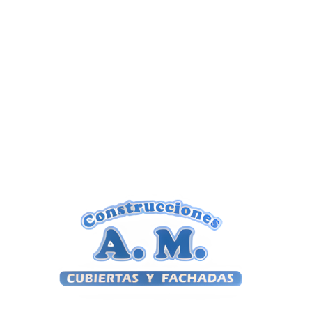
Llámanos e infórmate. Tel: 619
42 16 56